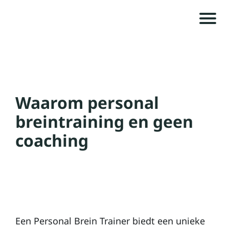
H
o
m
e
Waarom personal
e
O
breintraining en geen
v
coaching
e
r
A
g
Een Personal Brein Trainer biedt een unieke
e