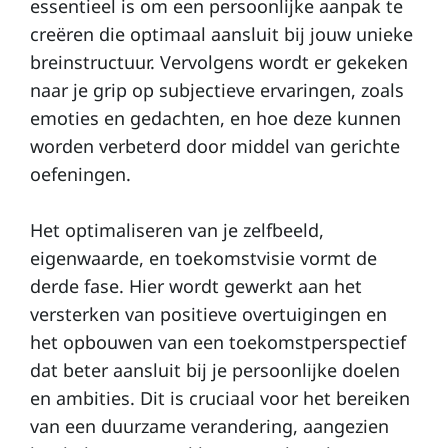
essentieel is om een persoonlijke aanpak te
T
creëren die optimaal aansluit bij jouw unieke
e
breinstructuur. Vervolgens wordt er gekeken
st
naar je grip op subjectieve ervaringen, zoals
emoties en gedachten, en hoe deze kunnen
i
worden verbeterd door middel van gerichte
m
oefeningen.
o
ni
Het optimaliseren van je zelfbeeld,
al
eigenwaarde, en toekomstvisie vormt de
s
derde fase. Hier wordt gewerkt aan het
versterken van positieve overtuigingen en
het opbouwen van een toekomstperspectief
dat beter aansluit bij je persoonlijke doelen
en ambities. Dit is cruciaal voor het bereiken
van een duurzame verandering, aangezien