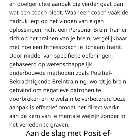
en doelgerichte aanpak die verder gaat dan
n
wat een coach biedt. Waar een coach vaak de
d
nadruk legt op het vinden van eigen
a
oplossingen, richt een Personal Brein Trainer
zich op het trainen van je brein, vergelijkbaar
met hoe een fitnesscoach je lichaam traint.
O
Door middel van specifieke oefeningen,
pl
gebaseerd op wetenschappelijk
ei
onderbouwde methoden zoals Positief-
di
Bekrachtigende Breintraining, wordt je brein
n
getraind om negatieve patronen te
g
doorbreken en je welzijn te verbeteren. Deze
aanpak is effectief omdat het direct werkt
e
aan de kern van je mentale welzijn zonder in
n
het verleden te graven.
Aan de slag met Positief-
C