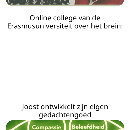
o
Online college van de
a
Erasmusuniversiteit over het brein:
c
hi
n
g
B
o
e
k
Joost ontwikkelt zijn eigen
e
gedachtengoed
n