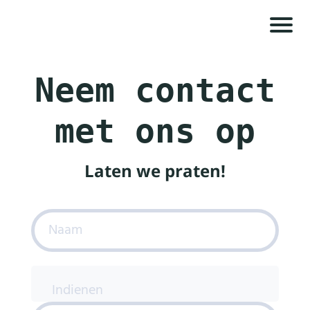
H
o
Neem contact
m
e
met ons op
e
O
Laten we praten
!
v
e
r
A
g
e